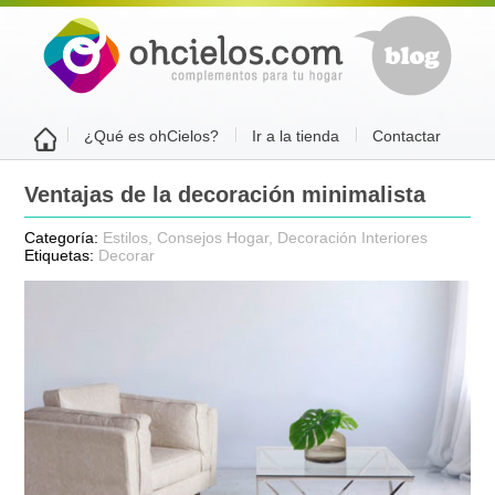
¿Qué es ohCielos?
Ir a la tienda
Contactar
lunes 10 de agosto de 2026
Ventajas de la decoración minimalista
Categoría:
Estilos
,
Consejos Hogar
,
Decoración Interiores
Etiquetas:
Decorar