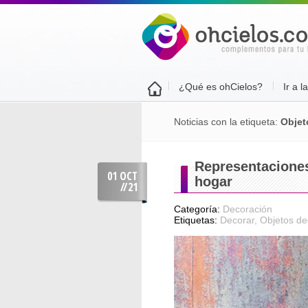
¿Qué es ohCielos?
Ir a l
Noticias con la etiqueta:
Objet
Representaciones
01 OCT
hogar
//
21
Categoría:
Decoración
Etiquetas:
Decorar
,
Objetos de