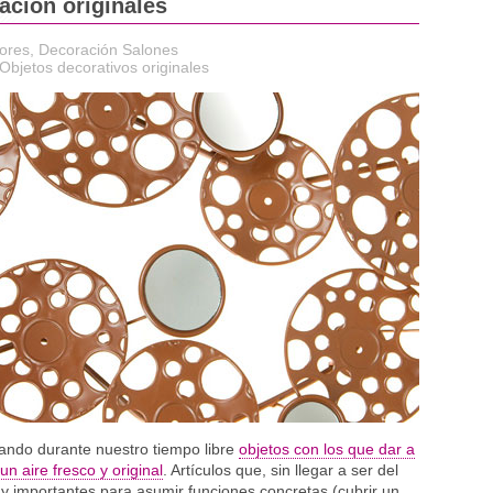
ación originales
ores
,
Decoración Salones
Objetos decorativos originales
ndo durante nuestro tiempo libre
objetos con los que dar a
n aire fresco y original
. Artículos que, sin llegar a ser del
y importantes para asumir funciones concretas (cubrir un