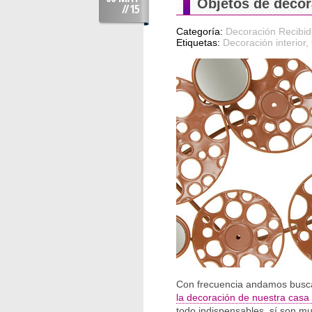
Objetos de decor
//
15
Categoría:
Decoración Recibid
Etiquetas:
Decoración interior
,
Con frecuencia andamos busca
la decoración de nuestra casa u
todo indispensables, sí son mu