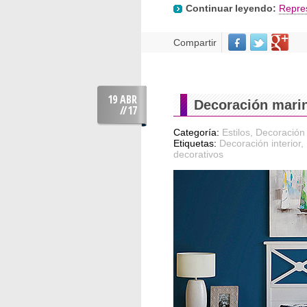
Continuar leyendo:
Repre
Compartir
19 ABR
Decoración marin
//
17
Categoría:
Estilos
,
Decoración 
Etiquetas:
Decoración interior
,
decorativos