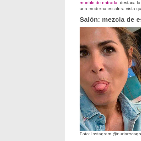
mueble de entrada
, destaca l
una moderna escalera vista q
Salón: mezcla de es
Foto: Instagram @nuriarocagr