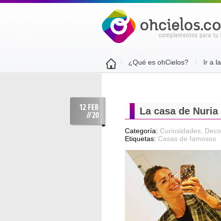
¿Qué es ohCielos?
Ir a l
12 FEB
La casa de Nuria
//
20
Categoría:
Curiosidades
,
Decor
Etiquetas:
Casas de famosos