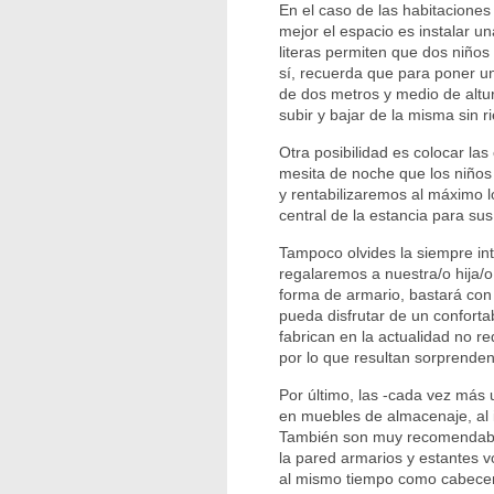
En el caso de las habitacione
mejor el espacio es instalar una
literas permiten que dos niño
sí, recuerda que para poner un
de dos metros y medio de altur
subir y bajar de la misma sin r
Otra posibilidad es colocar la
mesita de noche que los niños
y rentabilizaremos al máximo l
central de la estancia para sus
Tampoco olvides la siempre int
regalaremos a nuestra/o hija/
forma de armario, bastará con
pueda disfrutar de un confort
fabrican en la actualidad no r
por lo que resultan sorprende
Por último, las -cada vez más 
en muebles de almacenaje, al i
También son muy recomendables
la pared armarios y estantes 
al mismo tiempo como cabecer