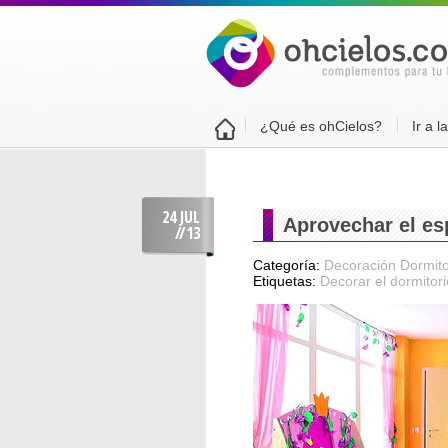
¿Qué es ohCielos?
Ir a l
24 JUL
Aprovechar el esp
//
13
Categoría:
Decoración Dormito
Etiquetas:
Decorar el dormitori