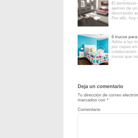
El dormitorio
ajetreo de un
decoración a
Por ello, hoy
6 trucos para
Adiós a las m
por capas en 
colaboración
trucos que no
Deja un comentario
Tu dirección de correo electró
marcados con
*
Comentario