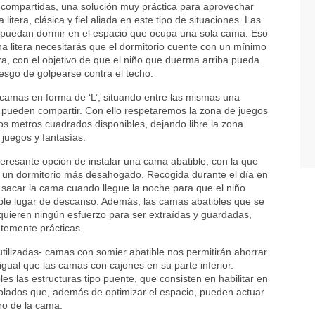
s compartidas, una solución muy práctica para aprovechar
 litera, clásica y fiel aliada en este tipo de situaciones. Las
s puedan dormir en el espacio que ocupa una sola cama. Eso
a litera necesitarás que el dormitorio cuente con un mínimo
a, con el objetivo de que el niño que duerma arriba pueda
iesgo de golpearse contra el techo.
s camas en forma de ‘L’, situando entre las mismas una
 pueden compartir. Con ello respetaremos la zona de juegos
os metros cuadrados disponibles, dejando libre la zona
 juegos y fantasías.
eresante opción de instalar una cama abatible, con la que
o un dormitorio más desahogado. Recogida durante el día en
 sacar la cama cuando llegue la noche para que el niño
able lugar de descanso. Además, las camas abatibles que se
equieren ningún esfuerzo para ser extraídas y guardadas,
ntemente prácticas.
utilizadas- camas con somier abatible nos permitirán ahorrar
gual que las camas con cajones en su parte inferior.
 las estructuras tipo puente, que consisten en habilitar en
volados que, además de optimizar el espacio, pueden actuar
o de la cama.