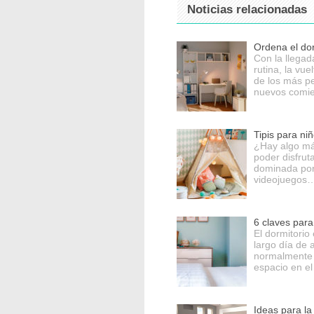
Noticias relacionadas
Ordena el dorm
Con la llega
rutina, la vue
de los más p
nuevos comie
Tipis para ni
¿Hay algo má
poder disfrut
dominada por 
videojuegos…
6 claves para
El dormitorio
largo día de 
normalmente d
espacio en el
Ideas para la